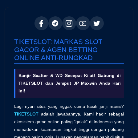
TIKETSLOT: MARKAS SLOT
GACOR & AGEN BETTING
ONLINE ANTI-RUNGKAD
Banjir Scatter & WD Secepat Kilat! Gabung di
TIKETSLOT dan Jemput JP Maxwin Anda Hari
Ini!
Lagi nyari situs yang nggak cuma kasih janji manis?
TIKETSLOT
adalah jawabannya. Kami hadir sebagai
ekosistem game online paling "galak" di Indonesia yang
memadukan keamanan tingkat tinggi dengan peluang
menang paling logis. Lupakan pengalaman pahit di situs