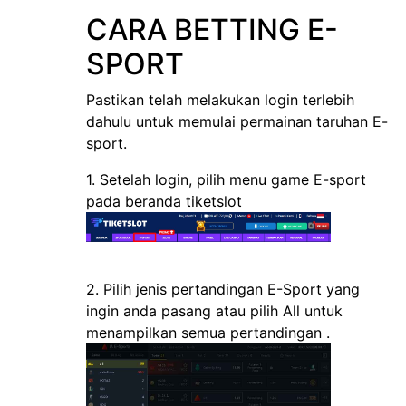
CARA BETTING E-
SPORT
Pastikan telah melakukan login terlebih
dahulu untuk memulai permainan taruhan E-
sport.
1. Setelah login, pilih menu game E-sport
pada beranda tiketslot
2. Pilih jenis pertandingan E-Sport yang
ingin anda pasang atau pilih All untuk
menampilkan semua pertandingan .