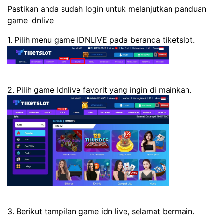
Pastikan anda sudah login untuk melanjutkan panduan
game idnlive
1. Pilih menu game IDNLIVE pada beranda tiketslot.
2. Pilih game Idnlive favorit yang ingin di mainkan.
3. Berikut tampilan game idn live, selamat bermain.