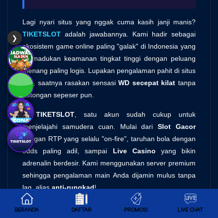
Lagi nyari situs yang nggak cuma kasih janji manis?
TIKETSLOT
adalah jawabannya. Kami hadir sebagai
❯
ekosistem game online paling "galak" di Indonesia yang
memadukan keamanan tingkat tinggi dengan peluang
menang paling logis. Lupakan pengalaman pahit di situs
lain, saatnya rasakan sensasi
WD secepat kilat
tanpa
potongan sepeser pun.
Di
TIKETSLOT
, satu akun sudah cukup untuk
menjelajahi samudera cuan. Mulai dari
Slot Gacor
dengan RTP yang selalu "on-fire", taruhan bola dengan
odds paling adil, sampai
Live Casino
yang bikin
adrenalin berdesir. Kami menggunakan server premium
sehingga pengalaman main Anda dijamin mulus tanpa
lag, alias
anti-rungkad
!
Mau deposit? Santai, pilihan pembayarannya bejibun.
BERANDA
DAFTAR
PROMOSI
LIVE CHAT