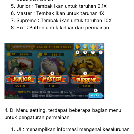
Junior : Tembak ikan untuk taruhan 0.1X
Master : Tembak ikan untuk taruhan 1X
Supreme : Tembak ikan untuk taruhan 10X
Exit : Button untuk keluar dari permainan
4. Di Menu setting, terdapat beberapa bagian menu
untuk pengaturan permainan
UI : menampilkan informasi mengenai keseluruhan