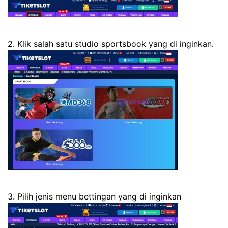
2. Klik salah satu studio sportsbook yang di inginkan.
3. Pilih jenis menu bettingan yang di inginkan