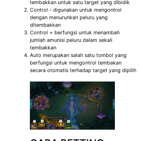
tembakkan untuk satu target yang dibidik
Control - digunakan untuk mengontrol
dengan menurunkan peluru yang
ditembakkan
Control + berfungsi untuk menambah
jumlah amunisi peluru dalam sekali
tembakkan
Auto merupakan salah satu tombol yang
berfungsi untuk mengontrol tembakan
secara otomatis terhadap target yang dipilih