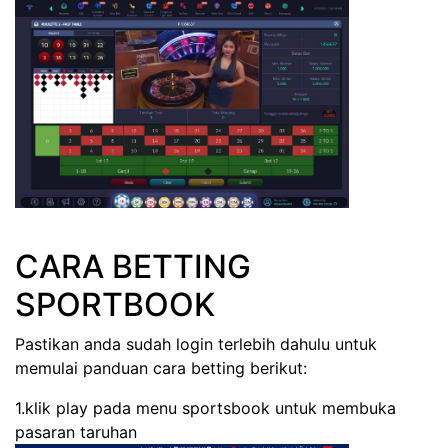
CARA BETTING
SPORTBOOK
Pastikan anda sudah login terlebih dahulu untuk
memulai panduan cara betting berikut:
1.klik play pada menu sportsbook untuk membuka
pasaran taruhan