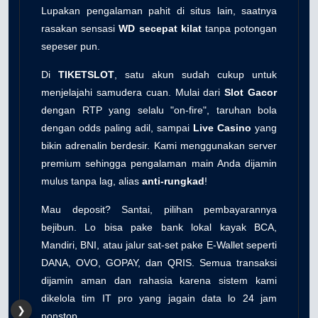
Lupakan pengalaman pahit di situs lain, saatnya
rasakan sensasi
WD secepat kilat
tanpa potongan
sepeser pun.
Di
TIKETSLOT
, satu akun sudah cukup untuk
menjelajahi samudera cuan. Mulai dari
Slot Gacor
dengan RTP yang selalu "on-fire", taruhan bola
dengan odds paling adil, sampai
Live Casino
yang
bikin adrenalin berdesir. Kami menggunakan server
premium sehingga pengalaman main Anda dijamin
mulus tanpa lag, alias
anti-rungkad
!
Mau deposit? Santai, pilihan pembayarannya
bejibun. Lo bisa pake bank lokal kayak BCA,
Mandiri, BNI, atau jalur sat-set pake E-Wallet seperti
DANA, OVO, GOPAY, dan QRIS. Semua transaksi
dijamin aman dan rahasia karena sistem kami
dikelola tim IT pro yang jagain data lo 24 jam
❯
nonstop.