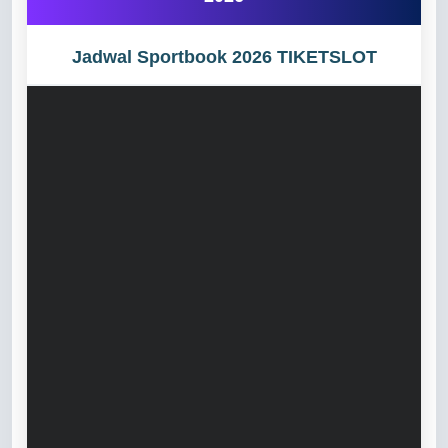
Jadwal Sportbook 2026 TIKETSLOT