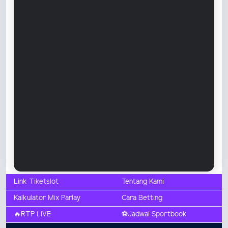
Link Tiketslot
Tentang Kami
Kalkulator Mix Parlay
Cara Betting
🔥RTP LIVE
⚽️Jadwal Sportbook